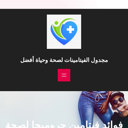
خطى
لى
لمحتوى
مجدول الفيتامينات لصحة وحياة أفضل
فوائد فيتامين جروميجا لصحة