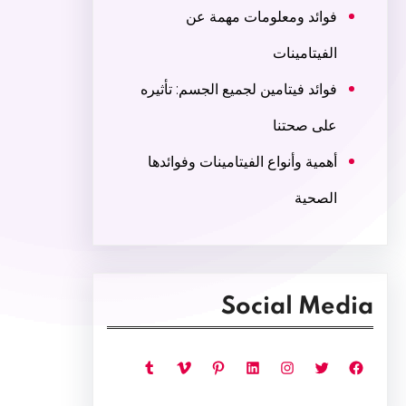
فوائد ومعلومات مهمة عن
الفيتامينات
فوائد فيتامين لجميع الجسم: تأثيره
على صحتنا
أهمية وأنواع الفيتامينات وفوائدها
الصحية
Social Media
فيسبوك
تويتر
إنستجرام
لينكد إن
بينتريست
فيميو
تمبلر