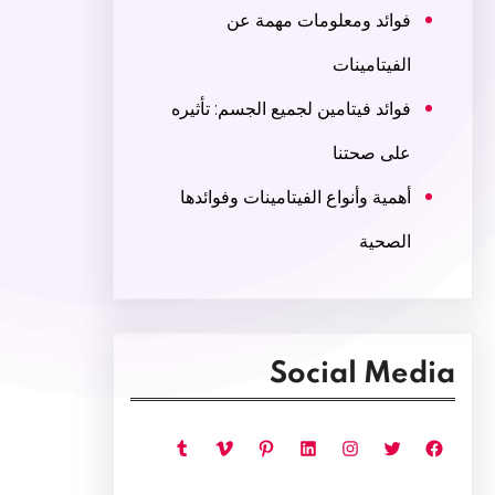
فوائد ومعلومات مهمة عن
الفيتامينات
فوائد فيتامين لجميع الجسم: تأثيره
على صحتنا
أهمية وأنواع الفيتامينات وفوائدها
الصحية
Social Media
فيسبوك
تويتر
إنستجرام
لينكد إن
بينتريست
فيميو
تمبلر