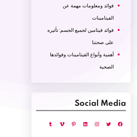
فوائد ومعلومات مهمة عن
الفيتامينات
فوائد فيتامين لجميع الجسم: تأثيره
على صحتنا
أهمية وأنواع الفيتامينات وفوائدها
الصحية
Social Media
فيسبوك
تويتر
إنستجرام
لينكد إن
بينتريست
فيميو
تمبلر