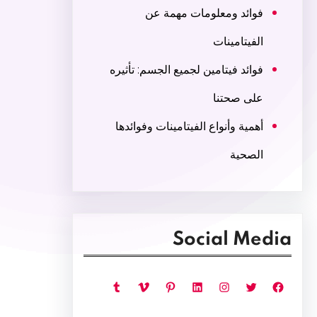
فوائد ومعلومات مهمة عن
الفيتامينات
فوائد فيتامين لجميع الجسم: تأثيره
على صحتنا
أهمية وأنواع الفيتامينات وفوائدها
الصحية
Social Media
فيسبوك
تويتر
إنستجرام
لينكد إن
بينتريست
فيميو
تمبلر