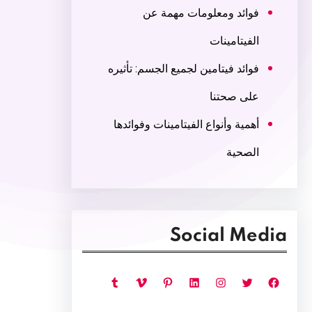
فوائد ومعلومات مهمة عن
الفيتامينات
فوائد فيتامين لجميع الجسم: تأثيره
على صحتنا
أهمية وأنواع الفيتامينات وفوائدها
الصحية
Social Media
فيسبوك
تويتر
إنستجرام
لينكد إن
بينتريست
فيميو
تمبلر