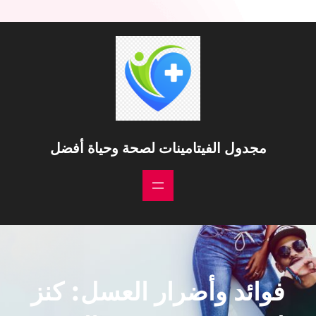
خطى
لى
لمحتوى
مجدول الفيتامينات لصحة وحياة أفضل
فوائد وأضرار العسل: كنز