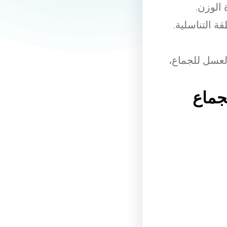
لعسل للجماع،
جماع