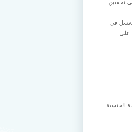
لى تحسين
العسل في
 على