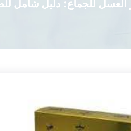
 العسل للجماع: دليل شامل للص