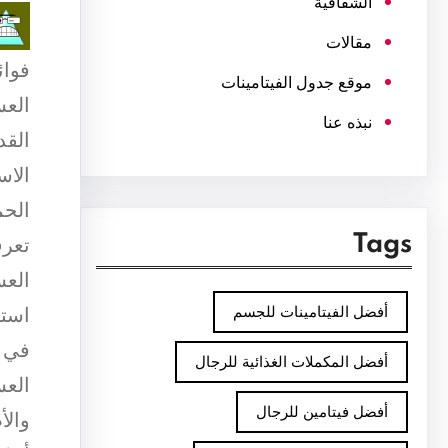
الشفافية
مقالات
فوائ
موقع جدول الفيتامينات
العس
نبذه عنا
القد
الاس
الحم
Tags
تعرف
العس
أفضل الفيتامينات للجسم
استخ
في ه
أفضل المكملات الغذائية للرجال
العس
أفضل فيتامين للرجال
والأ