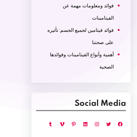
فوائد ومعلومات مهمة عن
الفيتامينات
فوائد فيتامين لجميع الجسم: تأثيره
على صحتنا
أهمية وأنواع الفيتامينات وفوائدها
الصحية
Social Media
فيسبوك
تويتر
إنستجرام
لينكد إن
بينتريست
فيميو
تمبلر