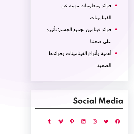
فوائد ومعلومات مهمة عن
الفيتامينات
فوائد فيتامين لجميع الجسم: تأثيره
على صحتنا
أهمية وأنواع الفيتامينات وفوائدها
الصحية
Social Media
فيسبوك
تويتر
إنستجرام
لينكد إن
بينتريست
فيميو
تمبلر