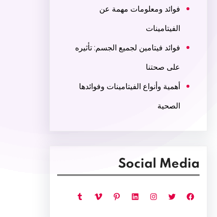
فوائد ومعلومات مهمة عن
الفيتامينات
فوائد فيتامين لجميع الجسم: تأثيره
على صحتنا
أهمية وأنواع الفيتامينات وفوائدها
الصحية
Social Media
فيسبوك
تويتر
إنستجرام
لينكد إن
بينتريست
فيميو
تمبلر