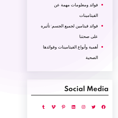
فوائد ومعلومات مهمة عن
الفيتامينات
فوائد فيتامين لجميع الجسم: تأثيره
على صحتنا
أهمية وأنواع الفيتامينات وفوائدها
الصحية
Social Media
فيسبوك
تويتر
إنستجرام
لينكد إن
بينتريست
فيميو
تمبلر