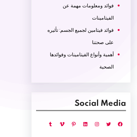
فوائد ومعلومات مهمة عن
الفيتامينات
فوائد فيتامين لجميع الجسم: تأثيره
على صحتنا
أهمية وأنواع الفيتامينات وفوائدها
الصحية
Social Media
فيسبوك
تويتر
إنستجرام
لينكد إن
بينتريست
فيميو
تمبلر