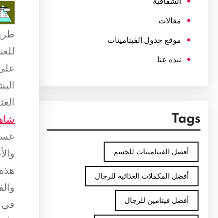
الشفافية
مقالات
طريق
موقع جدول الفيتامينات
للعن
نبذه عنا
على 
البش
العث
Tags
شاه
عسل 
أفضل الفيتامينات للجسم
والأ
هذه 
أفضل المكملات الغذائية للرجال
والف
أفضل فيتامين للرجال
في ع