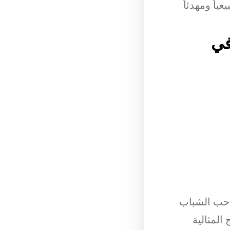
ياً ومهدئاً
في
 حب الشباب
المثالية