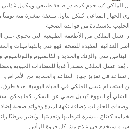
الملكي يُستخدم كمصدر طاقة طبيعي ومكمل غذائي يُ
ي الجهاز المناعي. يُمكن تناول ملعقة صغيرة منه يومياً م
لحليب للاستفادة من فوائده الصحية.
بر عسل الملكي من الأطعمة الطبيعية التي تحتوي على ال
اصر الغذائية المفيدة للصحة. فهو غني بالفيتامينات والمع
فيتامين سي والزنك والحديد والكالسيوم والبوتاسيوم. و
 يُعد عسل الملكي مصدراً قوياً للمضادات الحيوية ومض
 تساعد في تعزيز جهاز المناعة والحماية من الأمراض.
 استخدام عسل الملكي في الحياة اليومية بعدة طرق، م
الشاي أو القهوة كبديل صحي عن السكر، كما يمكن اس
صفات الحلويات لإضافة نكهة لذيذة وفوائد صحية إضافي
دامه كقناع للبشرة لترطيبها وتغذيتها، ويُعتبر مرطبًا رائع
س ويستخدم في علاج مشاكل فروة الرأس.