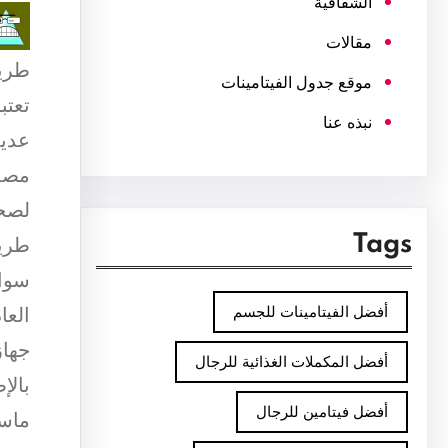
الشفافية
مقالات
طري
موقع جدول الفيتامينات
تعتب
نبذه عنا
عديد
مصدر
لصحة
Tags
طريق
سواء
أفضل الفيتامينات للجسم
العا
جهاز
أفضل المكملات الغذائية للرجال
بالإ
أفضل فيتامين للرجال
ماسك