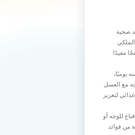
ئد صحية
الملكي
ًا مفيدًا
يوميًا،
جه مع العسل
غذائي لتعزيز
اع للوجه أو
ة من فوائد