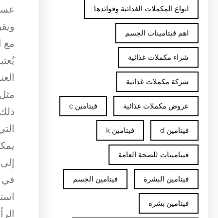
عسل 
انواع المكملات الغذائية وفوائدها
ويقو
اهم فيتامينات الجسم
مع ا
شراء مكملات غذائية
يُعت
العن
شركة مكملات غذائية
مثل 
عروض مكملات غذائية
فيتامين c
ذلك،
التي
فيتامين d
فيتامين k
يمكن
فيتامينات للصحة العامة
إلى 
في و
فيتامين البشرة
فيتامين الجسم
استخ
فيتامين بشره
الرأ