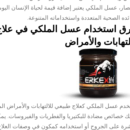
صار، عسل الملكي يعتبر إضافة قيمة لحياة الإنسان اليومي
ئده الصحية المتعددة واستخداماته المتنوعة.
ق استخدام عسل الملكي في علاج
لتهابات والأمراض
خدم عسل الملكي كعلاج طبيعي للالتهابات والأمراض ال
ك خصائص مضادة للبكتيريا والفطريات والفيروسات. ي
رة على الجروح أو استخدامه كمكون في وصفات العلاج ا