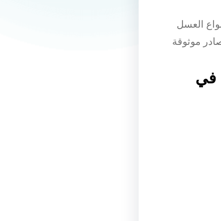
نواع العسل
ادر موثوقة
 في