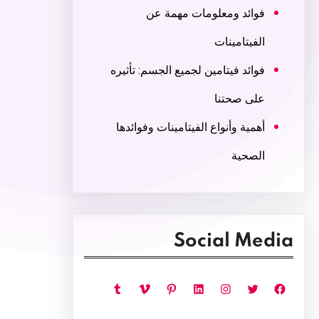
فوائد ومعلومات مهمة عن
الفيتامينات
فوائد فيتامين لجميع الجسم: تأثيره
على صحتنا
أهمية وأنواع الفيتامينات وفوائدها
الصحية
Social Media
فيسبوك
تويتر
إنستجرام
لينكد إن
بينتريست
فيميو
تمبلر