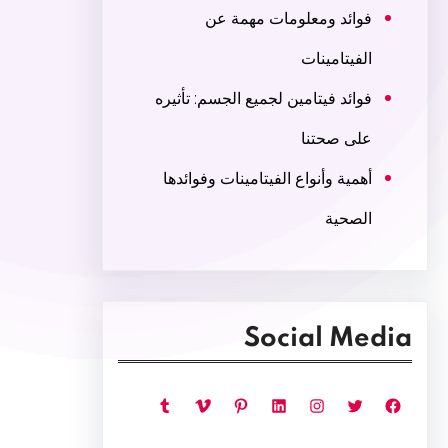
فوائد ومعلومات مهمة عن
الفيتامينات
فوائد فيتامين لجميع الجسم: تأثيره
على صحتنا
أهمية وأنواع الفيتامينات وفوائدها
الصحية
Social Media
فيسبوك
تويتر
إنستجرام
لينكد إن
بينتريست
فيميو
تمبلر