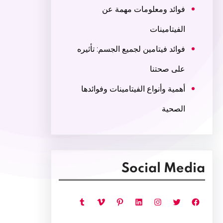
فوائد ومعلومات مهمة عن
الفيتامينات
فوائد فيتامين لجميع الجسم: تأثيره
على صحتنا
أهمية وأنواع الفيتامينات وفوائدها
الصحية
Social Media
فيسبوك
تويتر
إنستجرام
لينكد إن
بينتريست
فيميو
تمبلر