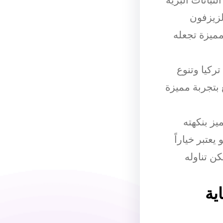
باتات البرية
لزيزفون
مميزة تجعله
ركيا وتنوع
 بتجربة مميزة
يز بنكهته
يعتبر خياراً
ن تناوله
ية