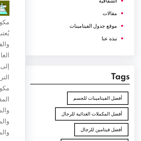
الشفافية
مقالات
مكون
موقع جدول الفيتامينات
يُعت
نبذه عنا
والف
العا
إلى 
Tags
التر
مكون
أفضل الفيتامينات للجسم
المف
والم
أفضل المكملات الغذائية للرجال
والم
أفضل فيتامين للرجال
والم