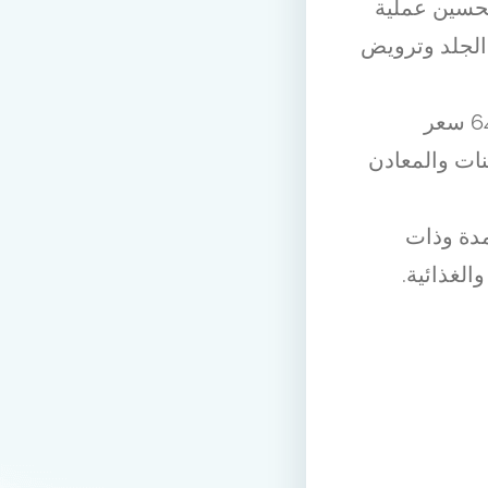
تحسين عملية
الجلد وترويض
من القيم الغذائية للعسل التركي: يحتوي على ما يقرب من 64 سعر
نات والمعادن
مدة وذات
الغذائية.