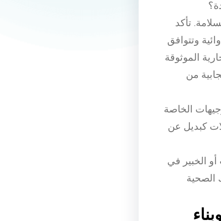
ة؟
سلامة. تأكد
وائية وتتوافق
رية الموثوقة
ابية من
وجيهات الخاصة
لات كبديل عن
أو الخبير في
 الصحية
بناء