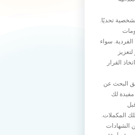
شخصية تحديًا.
ومات
 الفردية. سواء
لتعزيز
خاذ القرار
يق البحث عن
مفيدة لك
بل
لك المكملات.
ن الشهادات