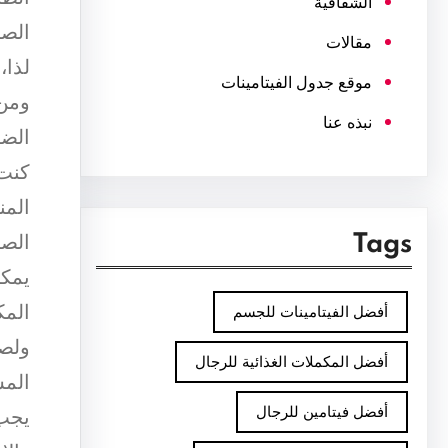
الشفافية
الصح
مقالات
لذا،
موقع جدول الفيتامينات
ومن 
نبذه عنا
الضر
كنت 
المن
الصح
Tags
يمكن
المك
أفضل الفيتامينات للجسم
ولصح
أفضل المكملات الغذائية للرجال
المس
أفضل فيتامين للرجال
يجب 