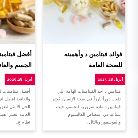
فوائد فيتامين د وأهميته
أفضل فيتامين
للصحة العامة
الجسم والعاف
أبريل 28, 2025
أبريل 28, 2025
فيتامين د أحد الفيتامينات الهامة التي
أفضل فيتامينات 
تلعب دوراً بارزاً في صحة الإنسان. يُعتبر
والعافية افضل ان
فيتامين د مادة ضرورية للجسم، حيث
الحل الأمثل لتعزي
يساعد في امتصاص الكالسيوم
العامة. تعتبر الفي
والفوسفور وبالتال…
نظام غ…