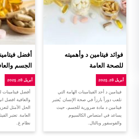
فوائد فيتامين د وأهميته
أفضل فيتامين
للصحة العامة
الجسم والعاف
أبريل 28, 2025
أبريل 28, 2025
فيتامين د أحد الفيتامينات الهامة التي
أفضل فيتامينات 
تلعب دوراً بارزاً في صحة الإنسان. يُعتبر
والعافية افضل ان
فيتامين د مادة ضرورية للجسم، حيث
الحل الأمثل لتعزي
يساعد في امتصاص الكالسيوم
العامة. تعتبر الفي
والفوسفور وبالتال…
نظام غ…