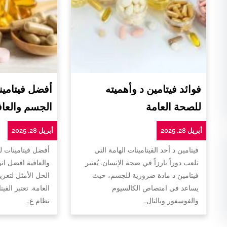
فوائد فيتامين د وأهميته
أفضل فيتامين
للصحة العامة
الجسم والعاف
أبريل 28, 2025
أبريل 28, 2025
فيتامين د أحد الفيتامينات الهامة التي
أفضل فيتامينات 
تلعب دوراً بارزاً في صحة الإنسان. يُعتبر
والعافية افضل ان
فيتامين د مادة ضرورية للجسم، حيث
الحل الأمثل لتعزي
يساعد في امتصاص الكالسيوم
العامة. تعتبر الفي
والفوسفور وبالتال…
نظام غ…