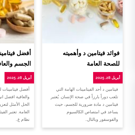
فوائد فيتامين د وأهميته
أفضل فيتامين
للصحة العامة
الجسم والعاف
أبريل 28, 2025
أبريل 28, 2025
فيتامين د أحد الفيتامينات الهامة التي
أفضل فيتامينات 
تلعب دوراً بارزاً في صحة الإنسان. يُعتبر
والعافية افضل ان
فيتامين د مادة ضرورية للجسم، حيث
الحل الأمثل لتعزي
يساعد في امتصاص الكالسيوم
العامة. تعتبر الفي
والفوسفور وبالتال…
نظام غ…