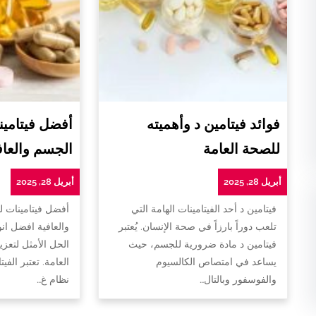
فوائد فيتامين د وأهميته
أفضل فيتامين
للصحة العامة
الجسم والعاف
أبريل 28, 2025
أبريل 28, 2025
فيتامين د أحد الفيتامينات الهامة التي
أفضل فيتامينات 
تلعب دوراً بارزاً في صحة الإنسان. يُعتبر
والعافية افضل ان
فيتامين د مادة ضرورية للجسم، حيث
الحل الأمثل لتعزي
يساعد في امتصاص الكالسيوم
العامة. تعتبر الفي
والفوسفور وبالتال…
نظام غ…