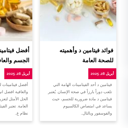
فوائد فيتامين د وأهميته
أفضل فيتامين
للصحة العامة
الجسم والعاف
أبريل 28, 2025
أبريل 28, 2025
فيتامين د أحد الفيتامينات الهامة التي
أفضل فيتامينات 
تلعب دوراً بارزاً في صحة الإنسان. يُعتبر
والعافية افضل ان
فيتامين د مادة ضرورية للجسم، حيث
الحل الأمثل لتعزي
يساعد في امتصاص الكالسيوم
العامة. تعتبر الفي
والفوسفور وبالتال…
نظام غ…