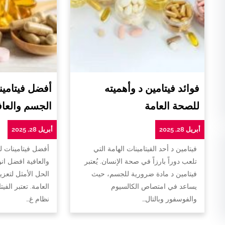
فوائد فيتامين د وأهميته
أفضل فيتامين
للصحة العامة
الجسم والعاف
أبريل 28, 2025
أبريل 28, 2025
فيتامين د أحد الفيتامينات الهامة التي
أفضل فيتامينات 
تلعب دوراً بارزاً في صحة الإنسان. يُعتبر
والعافية افضل ان
فيتامين د مادة ضرورية للجسم، حيث
الحل الأمثل لتعزي
يساعد في امتصاص الكالسيوم
العامة. تعتبر الفي
والفوسفور وبالتال…
نظام غ…