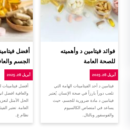
فوائد فيتامين د وأهميته
أفضل فيتامين
للصحة العامة
الجسم والعاف
أبريل 28, 2025
أبريل 28, 2025
فيتامين د أحد الفيتامينات الهامة التي
أفضل فيتامينات 
تلعب دوراً بارزاً في صحة الإنسان. يُعتبر
والعافية افضل ان
فيتامين د مادة ضرورية للجسم، حيث
الحل الأمثل لتعزي
يساعد في امتصاص الكالسيوم
العامة. تعتبر الفي
والفوسفور وبالتال…
نظام غ…