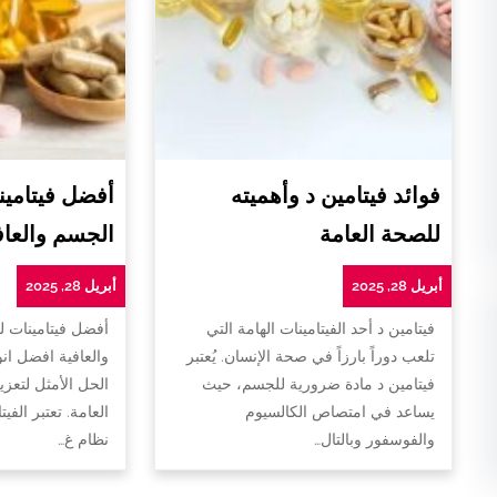
فوائد فيتامين د وأهميته
أفضل فيتامين
للصحة العامة
الجسم والعاف
أبريل 28, 2025
أبريل 28, 2025
فيتامين د أحد الفيتامينات الهامة التي
أفضل فيتامينات 
تلعب دوراً بارزاً في صحة الإنسان. يُعتبر
والعافية افضل ان
فيتامين د مادة ضرورية للجسم، حيث
الحل الأمثل لتعزي
يساعد في امتصاص الكالسيوم
العامة. تعتبر الفي
والفوسفور وبالتال…
نظام غ…