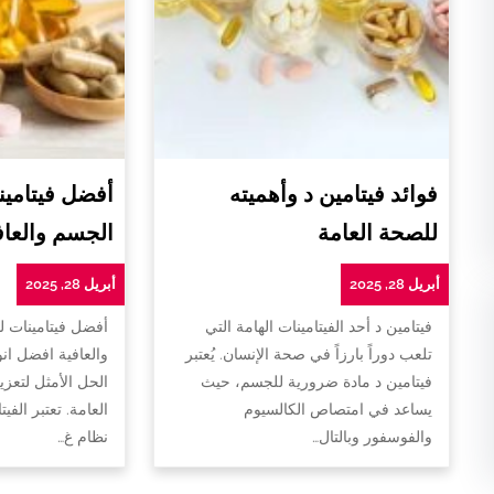
فوائد فيتامين د وأهميته
أفضل فيتامين
للصحة العامة
الجسم والعاف
أبريل 28, 2025
أبريل 28, 2025
فيتامين د أحد الفيتامينات الهامة التي
أفضل فيتامينات 
تلعب دوراً بارزاً في صحة الإنسان. يُعتبر
والعافية افضل ان
فيتامين د مادة ضرورية للجسم، حيث
الحل الأمثل لتعزي
يساعد في امتصاص الكالسيوم
العامة. تعتبر الفي
والفوسفور وبالتال…
نظام غ…