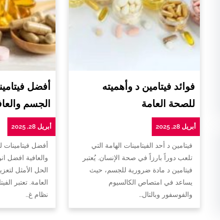
فوائد فيتامين د وأهميته
أفضل فيتامين
للصحة العامة
الجسم والعاف
أبريل 28, 2025
أبريل 28, 2025
فيتامين د أحد الفيتامينات الهامة التي
أفضل فيتامينات 
تلعب دوراً بارزاً في صحة الإنسان. يُعتبر
والعافية افضل ان
فيتامين د مادة ضرورية للجسم، حيث
الحل الأمثل لتعزي
يساعد في امتصاص الكالسيوم
العامة. تعتبر الفي
والفوسفور وبالتال…
نظام غ…