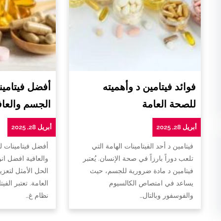
فوائد فيتامين د وأهميته
أفضل فيتامين
للصحة العامة
الجسم والعاف
أبريل 28, 2025
أبريل 28, 2025
فيتامين د أحد الفيتامينات الهامة التي
أفضل فيتامينات 
تلعب دوراً بارزاً في صحة الإنسان. يُعتبر
والعافية افضل ان
فيتامين د مادة ضرورية للجسم، حيث
الحل الأمثل لتعزي
يساعد في امتصاص الكالسيوم
العامة. تعتبر الفي
والفوسفور وبالتال…
نظام غ…