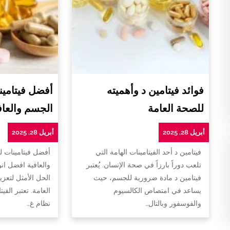
فوائد فيتامين د وأهميته
أفضل فيتامين
للصحة العامة
الجسم والعاف
أبريل 28, 2025
أبريل 28, 2025
فيتامين د أحد الفيتامينات الهامة التي
أفضل فيتامينات 
تلعب دوراً بارزاً في صحة الإنسان. يُعتبر
والعافية افضل ان
فيتامين د مادة ضرورية للجسم، حيث
الحل الأمثل لتعزي
يساعد في امتصاص الكالسيوم
العامة. تعتبر الفي
والفوسفور وبالتال…
نظام غ…