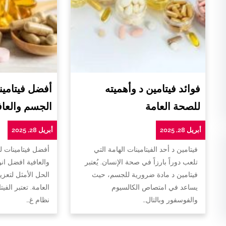
فوائد فيتامين د وأهميته
أفضل فيتامين
للصحة العامة
الجسم والعاف
أبريل 28, 2025
أبريل 28, 2025
فيتامين د أحد الفيتامينات الهامة التي
أفضل فيتامينات 
تلعب دوراً بارزاً في صحة الإنسان. يُعتبر
والعافية افضل ان
فيتامين د مادة ضرورية للجسم، حيث
الحل الأمثل لتعزي
يساعد في امتصاص الكالسيوم
العامة. تعتبر الفي
والفوسفور وبالتال…
نظام غ…