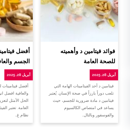
فوائد فيتامين د وأهميته
أفضل فيتامين
للصحة العامة
الجسم والعاف
أبريل 28, 2025
أبريل 28, 2025
فيتامين د أحد الفيتامينات الهامة التي
أفضل فيتامينات 
تلعب دوراً بارزاً في صحة الإنسان. يُعتبر
والعافية افضل ان
فيتامين د مادة ضرورية للجسم، حيث
الحل الأمثل لتعزي
يساعد في امتصاص الكالسيوم
العامة. تعتبر الفي
والفوسفور وبالتال…
نظام غ…