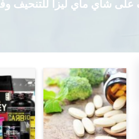
على شاي ماي ليزا للتنحيف وفو