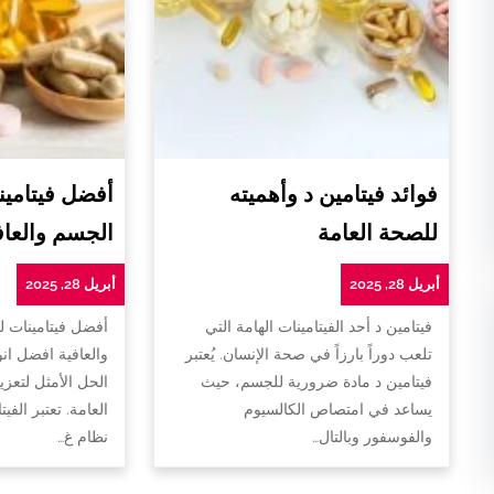
فوائد فيتامين د وأهميته
أفضل فيتامين
للصحة العامة
الجسم والعاف
أبريل 28, 2025
أبريل 28, 2025
فيتامين د أحد الفيتامينات الهامة التي
أفضل فيتامينات 
تلعب دوراً بارزاً في صحة الإنسان. يُعتبر
والعافية افضل ان
فيتامين د مادة ضرورية للجسم، حيث
الحل الأمثل لتعزي
يساعد في امتصاص الكالسيوم
العامة. تعتبر الفي
والفوسفور وبالتال…
نظام غ…