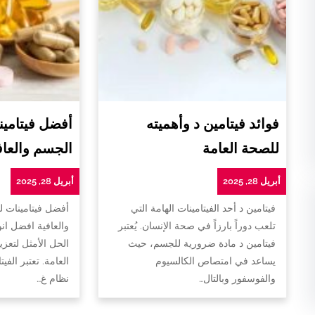
فوائد فيتامين د وأهميته
أفضل فيتامين
للصحة العامة
الجسم والعاف
أبريل 28, 2025
أبريل 28, 2025
فيتامين د أحد الفيتامينات الهامة التي
أفضل فيتامينات 
تلعب دوراً بارزاً في صحة الإنسان. يُعتبر
والعافية افضل ان
فيتامين د مادة ضرورية للجسم، حيث
الحل الأمثل لتعزي
يساعد في امتصاص الكالسيوم
العامة. تعتبر الفي
والفوسفور وبالتال…
نظام غ…