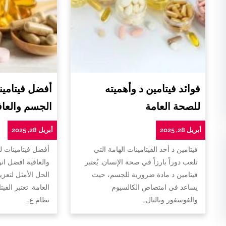
فوائد فيتامين د وأهميته
أفضل فيتامين
للصحة العامة
الجسم والعاف
أبريل 28, 2025
أبريل 28, 2025
فيتامين د أحد الفيتامينات الهامة التي
أفضل فيتامينات 
تلعب دوراً بارزاً في صحة الإنسان. يُعتبر
والعافية افضل ان
فيتامين د مادة ضرورية للجسم، حيث
الحل الأمثل لتعزي
يساعد في امتصاص الكالسيوم
العامة. تعتبر الفي
والفوسفور وبالتال…
نظام غ…