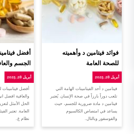
فوائد فيتامين د وأهميته
أفضل فيتامين
للصحة العامة
الجسم والعاف
أبريل 28, 2025
أبريل 28, 2025
فيتامين د أحد الفيتامينات الهامة التي
أفضل فيتامينات 
تلعب دوراً بارزاً في صحة الإنسان. يُعتبر
والعافية افضل ان
فيتامين د مادة ضرورية للجسم، حيث
الحل الأمثل لتعزي
يساعد في امتصاص الكالسيوم
العامة. تعتبر الفي
والفوسفور وبالتال…
نظام غ…