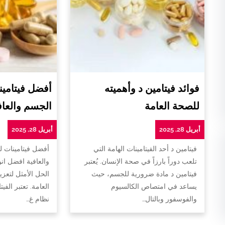
فوائد فيتامين د وأهميته
أفضل فيتامين
للصحة العامة
الجسم والعاف
أبريل 28, 2025
أبريل 28, 2025
فيتامين د أحد الفيتامينات الهامة التي
أفضل فيتامينات 
تلعب دوراً بارزاً في صحة الإنسان. يُعتبر
والعافية افضل ان
فيتامين د مادة ضرورية للجسم، حيث
الحل الأمثل لتعزي
يساعد في امتصاص الكالسيوم
العامة. تعتبر الفي
والفوسفور وبالتال…
نظام غ…