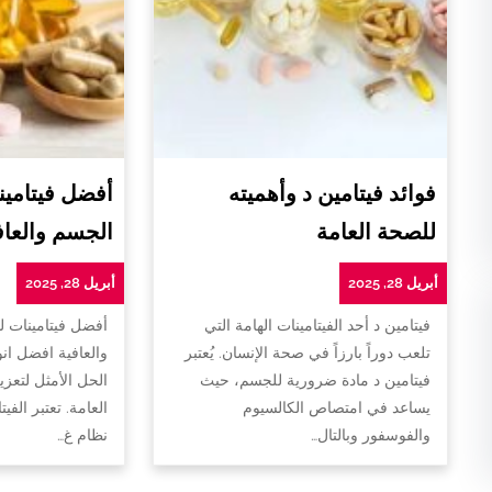
فوائد فيتامين د وأهميته
أفضل فيتامين
للصحة العامة
الجسم والعاف
أبريل 28, 2025
أبريل 28, 2025
فيتامين د أحد الفيتامينات الهامة التي
أفضل فيتامينات 
تلعب دوراً بارزاً في صحة الإنسان. يُعتبر
والعافية افضل ان
فيتامين د مادة ضرورية للجسم، حيث
الحل الأمثل لتعزي
يساعد في امتصاص الكالسيوم
العامة. تعتبر الفي
والفوسفور وبالتال…
نظام غ…