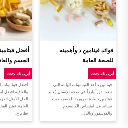
فوائد فيتامين د وأهميته
أفضل فيتامين
للصحة العامة
الجسم والعاف
أبريل 28, 2025
أبريل 28, 2025
فيتامين د أحد الفيتامينات الهامة التي
أفضل فيتامينات 
تلعب دوراً بارزاً في صحة الإنسان. يُعتبر
والعافية افضل ان
فيتامين د مادة ضرورية للجسم، حيث
الحل الأمثل لتعزي
يساعد في امتصاص الكالسيوم
العامة. تعتبر الفي
والفوسفور وبالتال…
نظام غ…