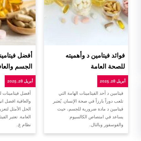
فوائد فيتامين د وأهميته
أفضل فيتامين
للصحة العامة
الجسم والعاف
أبريل 28, 2025
أبريل 28, 2025
فيتامين د أحد الفيتامينات الهامة التي
أفضل فيتامينات 
تلعب دوراً بارزاً في صحة الإنسان. يُعتبر
والعافية افضل ان
فيتامين د مادة ضرورية للجسم، حيث
الحل الأمثل لتعزي
يساعد في امتصاص الكالسيوم
العامة. تعتبر الفي
والفوسفور وبالتال…
نظام غ…