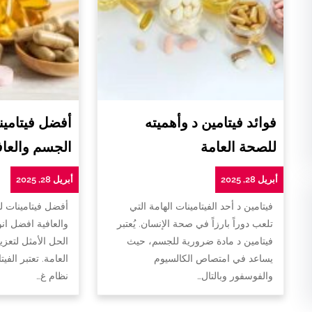
فوائد فيتامين د وأهميته
أفضل فيتامين
للصحة العامة
الجسم والعاف
أبريل 28, 2025
أبريل 28, 2025
فيتامين د أحد الفيتامينات الهامة التي
أفضل فيتامينات 
تلعب دوراً بارزاً في صحة الإنسان. يُعتبر
والعافية افضل ان
فيتامين د مادة ضرورية للجسم، حيث
الحل الأمثل لتعزي
يساعد في امتصاص الكالسيوم
العامة. تعتبر الفي
والفوسفور وبالتال…
نظام غ…