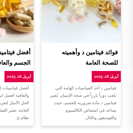
فوائد فيتامين د وأهميته
أفضل فيتامين
للصحة العامة
الجسم والعاف
أبريل 28, 2025
أبريل 28, 2025
فيتامين د أحد الفيتامينات الهامة التي
أفضل فيتامينات 
تلعب دوراً بارزاً في صحة الإنسان. يُعتبر
والعافية افضل ان
فيتامين د مادة ضرورية للجسم، حيث
الحل الأمثل لتعزي
يساعد في امتصاص الكالسيوم
العامة. تعتبر الفي
والفوسفور وبالتال…
نظام غ…