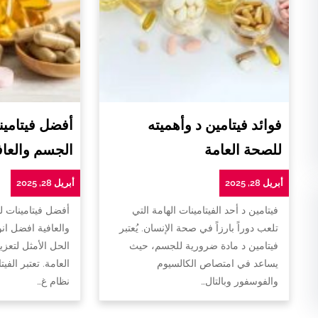
فوائد فيتامين د وأهميته
أفضل فيتامين
للصحة العامة
الجسم والعاف
أبريل 28, 2025
أبريل 28, 2025
فيتامين د أحد الفيتامينات الهامة التي
أفضل فيتامينات 
تلعب دوراً بارزاً في صحة الإنسان. يُعتبر
والعافية افضل ان
فيتامين د مادة ضرورية للجسم، حيث
الحل الأمثل لتعزي
يساعد في امتصاص الكالسيوم
العامة. تعتبر الفي
والفوسفور وبالتال…
نظام غ…