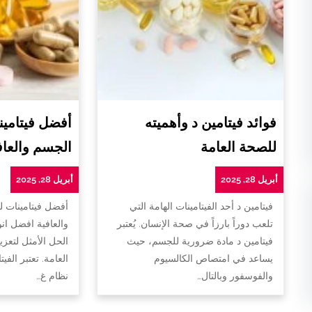
فوائد فيتامين د وأهميته
أفضل فيتامين
للصحة العامة
الجسم والعاف
أبريل 28, 2025
أبريل 28, 2025
فيتامين د أحد الفيتامينات الهامة التي
أفضل فيتامينات 
تلعب دوراً بارزاً في صحة الإنسان. يُعتبر
والعافية افضل ان
فيتامين د مادة ضرورية للجسم، حيث
الحل الأمثل لتعزي
يساعد في امتصاص الكالسيوم
العامة. تعتبر الفي
والفوسفور وبالتال…
نظام غ…