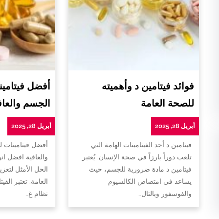
فوائد فيتامين د وأهميته
أفضل فيتامين
للصحة العامة
الجسم والعاف
أبريل 28, 2025
أبريل 28, 2025
فيتامين د أحد الفيتامينات الهامة التي
أفضل فيتامينات 
تلعب دوراً بارزاً في صحة الإنسان. يُعتبر
والعافية افضل ان
فيتامين د مادة ضرورية للجسم، حيث
الحل الأمثل لتعزي
يساعد في امتصاص الكالسيوم
العامة. تعتبر الفي
والفوسفور وبالتال…
نظام غ…