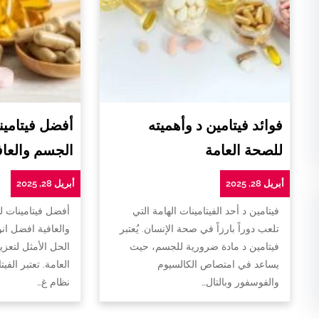
فوائد فيتامين د وأهميته
أفضل فيتامين
للصحة العامة
الجسم والعاف
أبريل 28, 2025
أبريل 28, 2025
فيتامين د أحد الفيتامينات الهامة التي
أفضل فيتامينات 
تلعب دوراً بارزاً في صحة الإنسان. يُعتبر
والعافية افضل ان
فيتامين د مادة ضرورية للجسم، حيث
الحل الأمثل لتعزي
يساعد في امتصاص الكالسيوم
العامة. تعتبر الفي
والفوسفور وبالتال…
نظام غ…