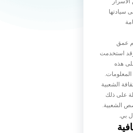
الأسرار
ى سيادتها
مة
هم عمق
. وقد استخدمت
على هذه
المعلومات.
قافة الشعبية
لة على ذلك
ص الشعبية.
ل بي.
افية