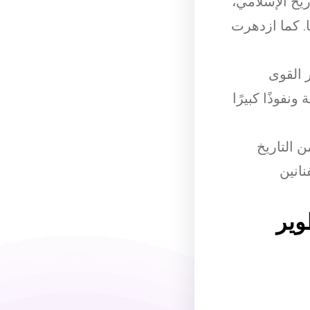
ريخ الإسلامي،
. كما ازدهرت
 القوى
نفوذًا كبيرًا
ن التاريخ
نانين
وير