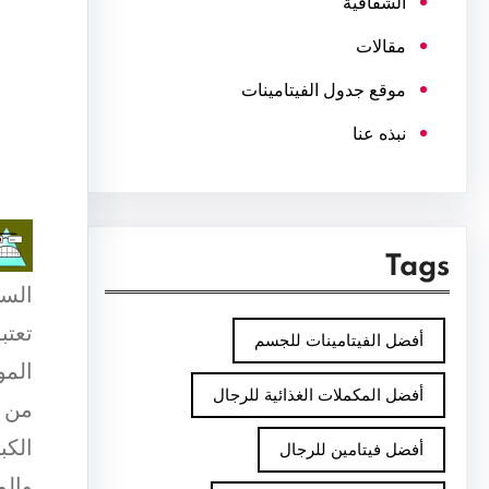
الشفافية
مقالات
موقع جدول الفيتامينات
نبذه عنا
Tags
السر
تعتب
أفضل الفيتامينات للجسم
المو
أفضل المكملات الغذائية للرجال
من أ
الكب
أفضل فيتامين للرجال
والم