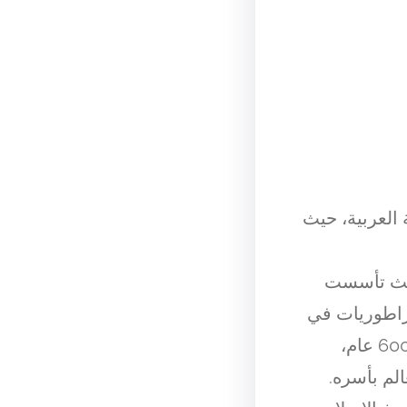
ة العربية، حيث
لى القرن 13 الميلادي، حيث تأسست
براطوريات في
التاريخ الإنساني. استمرت الإمبراطورية العثمانية لمدة نحو 600 عام،
الم بأسره.