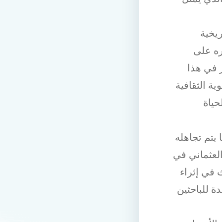
يخية
ره على
ز في هذا
ة الثقافية
حياة
 يتم تجاهله
لعثماني في
 في إثراء
ة للباحثين