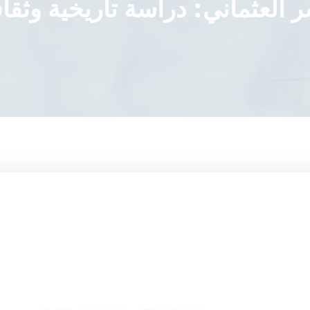
ر العثماني: دراسة تاريخية وثقاف