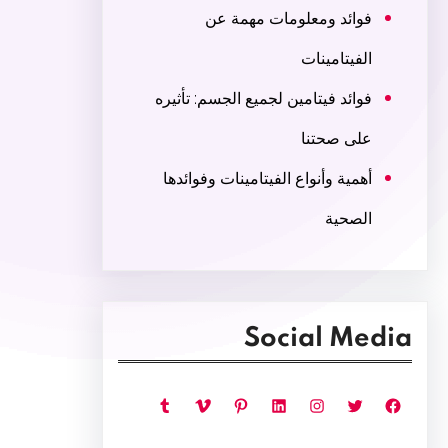
فوائد ومعلومات مهمة عن
الفيتامينات
فوائد فيتامين لجميع الجسم: تأثيره
على صحتنا
أهمية وأنواع الفيتامينات وفوائدها
الصحية
Social Media
فيسبوك
تويتر
إنستجرام
لينكد إن
بينتريست
فيميو
تمبلر